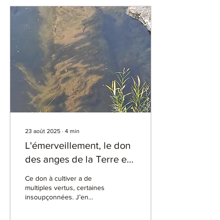
vous ressentiez tout peut
être. Intensément Une
hypersensibilité à fleur de
peau Une forme de lucidité
étrange parce que si jeune
Des questions
existentielles presque...
23 août 2025
∙
4
min
L'émerveillement, le don
des anges de la Terre et
du ciel - Remède contre
Ce don à cultiver a de
l'écoanxiété
multiples vertus, certaines
insoupçonnées. J’en
découvre à chaque fois de
nouveaux bienfaits. Si je