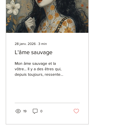
28 janv. 2026
∙
3
min
L'âme sauvage
Mon âme sauvage et la
vôtre... Il y a des êtres qui,
depuis toujours, ressentent
Sans forcément savoir
mettre des mots Une
présence diffuse Quelque
chose de plus vaste que
leur personnalité Plus
ancien que leur histoire
19
0
Plus vivant que ce qu’on
leur a appris à être Peut-
être que vous faites partie
de ces êtres-là Enfant déjà,