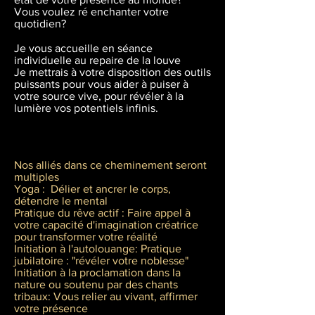
Vous voulez ré enchanter votre
quotidien?
Je vous accueille en séance
individuelle au repaire de la louve
Je mettrais à votre disposition des outils
puissants pour vous aider à puiser à
votre source vive, pour révéler à la
lumière vos potentiels infinis.
Nos alliés dans ce cheminement seront
multiples
Yoga : Délier et ancrer le corps,
détendre le mental
Pratique du rêve actif : Faire appel à
votre capacité d'imagination créatrice
pour transformer votre réalité
Initiation à l'autolouange: Pratique
jubilatoire : "révéler votre noblesse"
Initiation à la proclamation dans la
nature ou soutenu par des chants
tribaux: Vous relier au vivant, affirmer
votre présence