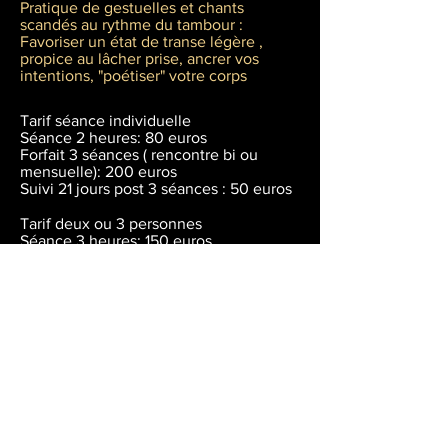
Pratique de gestuelles et chants
scandés au rythme du tambour :
Favoriser un état de transe légère ,
propice au lâcher prise, ancrer vos
intentions, "poétiser" votre corps
Tarif séance individuelle
Séance 2 heures: 80 euros
Forfait 3 séances ( rencontre bi ou
mensuelle): 200 euros
Suivi 21 jours post 3 séances : 50 euros
Tarif deux ou 3 personnes
Séance 3 heures: 150 euros
Forfait 3 séances ( rencontre bi
mensuelle ou mensuelle): 380 euros
Suivi 21 jours post 3 séances 35 euros
par personne
Pour mettre toutes les chances de votre
coté d'ancrer vos nouvelles promesses
faites à vous même, d'accueillir
pleinement de nouvelles croyances au
service de votre bien être ...