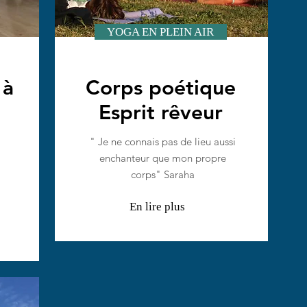
YOGA EN PLEIN AIR
 à
Corps poétique
Esprit rêveur
" Je ne connais pas de lieu aussi
enchanteur que mon propre
corps" Saraha
En lire plus