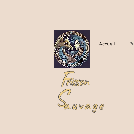
Accueil
Pr
F
risson
S
auvage