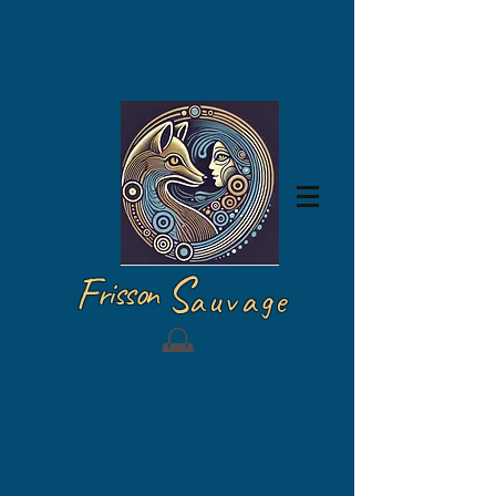
Iniciar sesión
F
S
risson
auvage