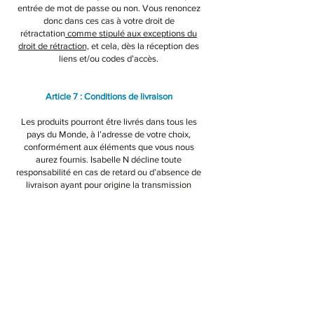
entrée de mot de passe ou non. Vous renoncez
donc dans ces cas à votre droit de
rétractation
comme stipulé aux exceptions du
droit de rétraction,
et cela, dès la réception des
liens et/ou codes d’accès.
Article 7 : Conditions de livraison​
Les produits pourront être livrés dans tous les
pays du Monde, à l’adresse de votre choix,
conformément aux éléments que vous nous
aurez fournis. Isabelle N décline toute
responsabilité en cas de retard ou d’absence de
livraison ayant pour origine la transmission
d’éléments erronés ou incomplets concernant
l’adresse de livraison que vous nous aurez
indiqués. Vous serez livré dans un délai variable
selon les produits commandés de 10 jours à un
mois sachant que pour les œuvres originales sur
commande, cela peut être plus long.
Article 8 : Retour des produits​
Malgré tout le soin apporté par Isabelle N dans