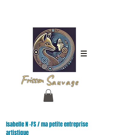
Iniciar sesión
F
S
risson
auvage
Isabelle N -FS / ma petite entreprise
artistique