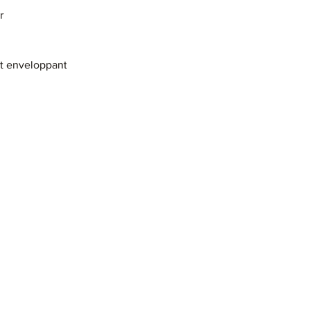
r
nt enveloppant