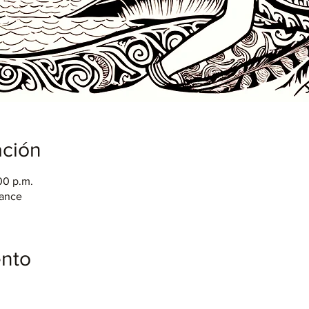
ación
00 p.m.
rance
ento