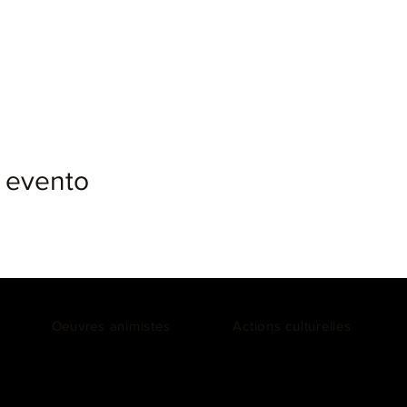
 evento
Oeuvres animistes
Actions culturelles