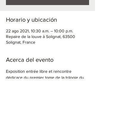
Horario y ubicación
22 ago 2021, 10:30 a.m. – 10:00 p.m.
Repaire de la louve à Solignat, 63500
Solignat, France
Acerca del evento
Exposition entrée libre et rencontre 
dédicace du premier tome de la trilogie du 
livre Frisson animal publié en février 2020 
 Sur place également, des tissus et objets 
rapportés de voyages seront en vente.
 Les recettes contribueront à soutenir la 
publication du second livre Frisson animal: 
Illustrations poésie et plaidoyer, second livre 
d'une trilogie ayant pour vocation de 
sensibiliser à la cause animale et planétaire