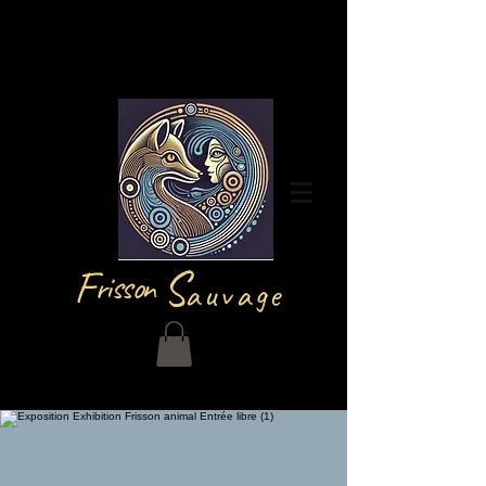
Iniciar sesión
F
S
risson
auvage