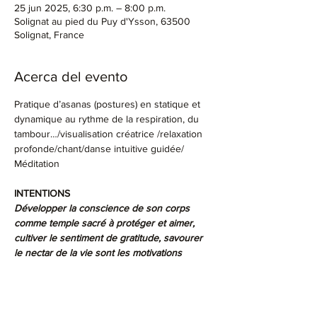
25 jun 2025, 6:30 p.m. – 8:00 p.m.
Solignat au pied du Puy d'Ysson, 63500
Solignat, France
Acerca del evento
Pratique d’asanas (postures) en statique et 
dynamique au rythme de la respiration, du 
tambour…/visualisation créatrice /relaxation 
profonde/chant/danse intuitive guidée/ 
Méditation
INTENTIONS
Développer la conscience de son corps 
comme temple sacré à protéger et aimer, 
cultiver le sentiment de gratitude, savourer 
le nectar de la vie sont les motivations 
premières qui animent sa pratique
Prévoir tapis de yoga, tenue souple, plaid 
pour la relaxation, chaussettes et tenue 