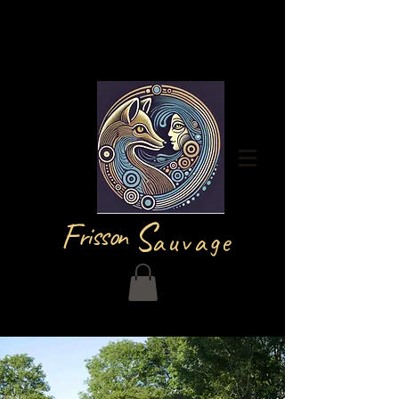
Iniciar sesión
F
S
risson
auvage