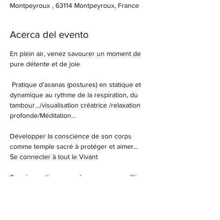
Montpeyroux , 63114 Montpeyroux, France
Acerca del evento
En plein air, venez savourer un moment de 
pure détente et de joie
 Pratique d’asanas (postures) en statique et 
dynamique au rythme de la respiration, du 
tambour…/visualisation créatrice /relaxation 
profonde/Méditation...
Développer la conscience de son corps 
comme temple sacré à protéger et aimer...
Se connecter à tout le Vivant
Sur réservation pour mieux vous accueillir
Prévoir une bouteille d'eau, un tapis de 
yoga ou serviette de plage, un coussin 
compact, une polaire si ça se refroidit en fin 