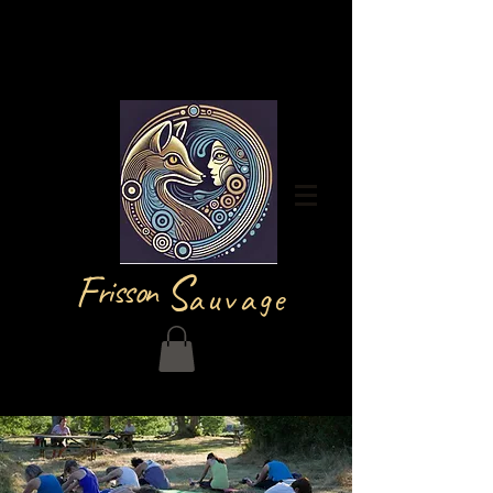
Iniciar sesión
F
S
risson
auvage