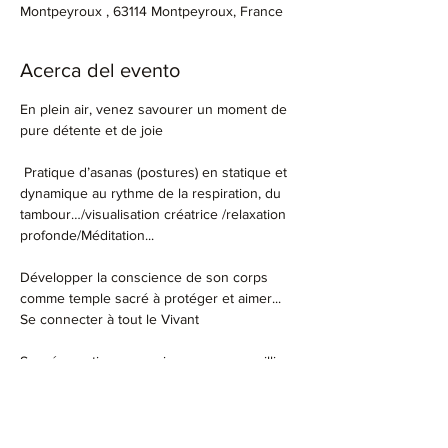
Montpeyroux , 63114 Montpeyroux, France
Acerca del evento
En plein air, venez savourer un moment de 
pure détente et de joie
 Pratique d’asanas (postures) en statique et 
dynamique au rythme de la respiration, du 
tambour…/visualisation créatrice /relaxation 
profonde/Méditation...
Développer la conscience de son corps 
comme temple sacré à protéger et aimer...
Se connecter à tout le Vivant
Sur réservation pour mieux vous accueillir
Prévoir une bouteille d'eau, un tapis de 
yoga ou serviette de plage, un coussin 
compact, une polaire si ça se refroidit en fin 