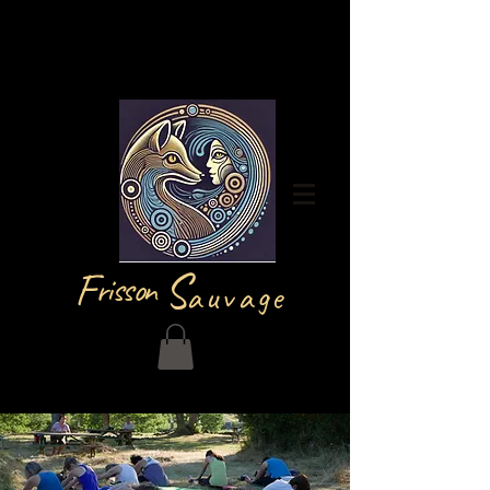
Iniciar sesión
F
S
risson
auvage