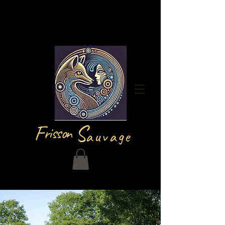
Iniciar sesión
F
S
risson
auvage