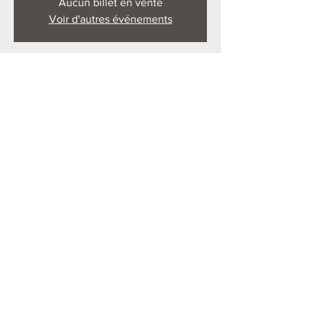
Aucun billet en vente
Voir d'autres événements
Horario y ubicación
09 may 2026, 9:45 a.m. – 11:30 a.m.
Solignat, 63500 Solignat, France
Compartir este evento
Politique de confidentialité
Conditions générales de vente et
propriété intellectuelle