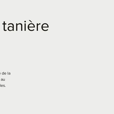
 tanière
 de la
 au
les.