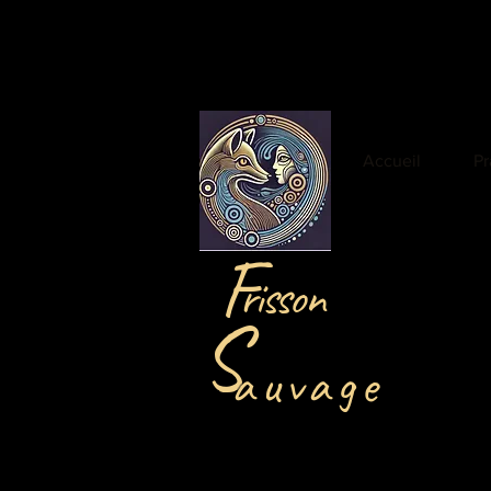
Accueil
Pr
F
risson
S
auvage