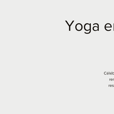
Yoga en
Céléb
re
res