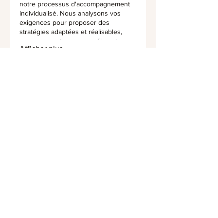
notre processus d'accompagnement
individualisé. Nous analysons vos
exigences pour proposer des
stratégies adaptées et réalisables,
vous assurant une compréhension
Afficher plus
complète des étapes nécessaires à
votre succès. Obtenez une approche
ciblée pour vos besoins spécifiques.
03.
Forfait Conseil Expert
Accédez à une expertise approfondie
et à des recommandations