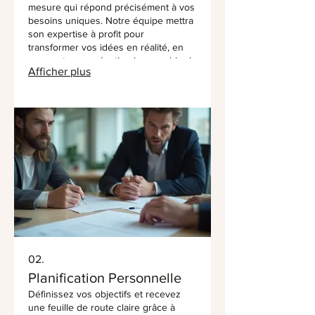
mesure qui répond précisément à vos
besoins uniques. Notre équipe mettra
son expertise à profit pour
transformer vos idées en réalité, en
assurant une exécution impeccable du
Afficher plus
début à la fin. Bénéficiez d'un
accompagnement dédié pour chaque
étape de votre projet.
02.
Planification Personnelle
Définissez vos objectifs et recevez
une feuille de route claire grâce à