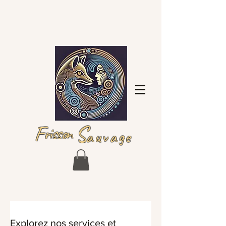
Se connecter
F
S
risson
auvage
Explorez nos services et