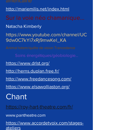
américaine
http://mariemilis.net/index.html
Sur la voie néo chamanique...
Natacha Kimberly
https://www.youtube.com/channel/UC
9dw0C7kYi7xRj9mwKel_KA
Animal totem/quête de vision Trancedance
Soins énergétiques/géobiologie...
https://www.drlst.org/
http://herns.duplan.free.fr/
http://www.freedancesong.com/
https://www.elsawolliaston.org/
Chant
https://roy-hart-theatre.com/fr/
www.pantheatre.com
https://www.accordetvoix.com/stages-
ateliers