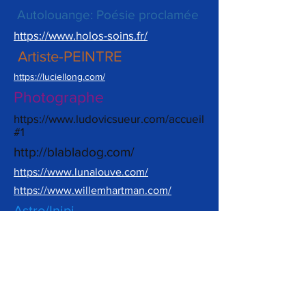
Autolouange: Poésie proclamée
https://www.holos-soins.fr/
Artiste-PEINTRE
https://luciellong.com/
Photographe
https://www.ludovicsueur.com/accueil
#1
http://blabladog.com/
https://www.lunalouve.com/
https://www.willemhartman.com/
Astro/Inipi
Activistes pour la cause
animale, pour la terre et tous
les êtres vivants
https://www.eric-
marchal.com/chamanisme-avec-eric-