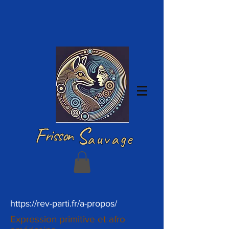
Iniciar sesión
F
S
risson
auvage
https://rev-parti.fr/a-propos/
Expression primitive et afro