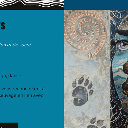
rs
ion et de sacré
ga, danse,
i vous reconnectent à
 sauvage en lien avec