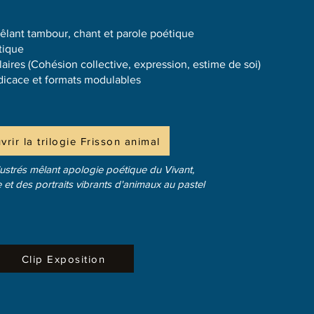
lant tambour, chant et parole poétique
tique
laires (Cohésion collective, expression, estime de soi)
dicace et formats modulables
rir la trilogie Frisson animal
lustrés mêlant apologie poétique du Vivant,
e et des portraits vibrants d'animaux au pastel
Clip Exposition