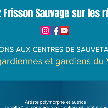
 Frisson Sauvage sur les 
DONS AUX CENTRES DE SAUVET
gardiennes et gardiens du
Artiste polymorphe et autrice
Isabelle N accompagne particuliers et institutions