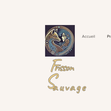
Accueil
Pr
F
risson
S
auvage