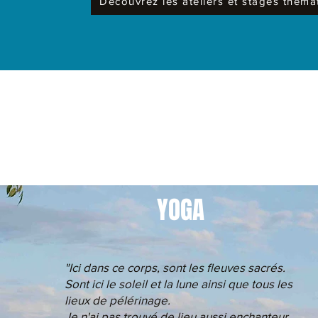
Découvrez les ateliers et stages théma
YOGA
"Ici dans ce corps, sont les fleuves sacrés.
Sont ici le soleil et la lune ainsi que tous les
lieux de pélérinage.
Je n'ai pas trouvé de lieu aussi enchanteur