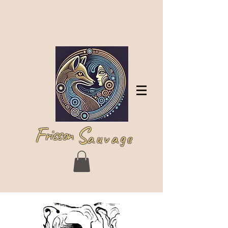
Se connecter
F
S
risson
auvage