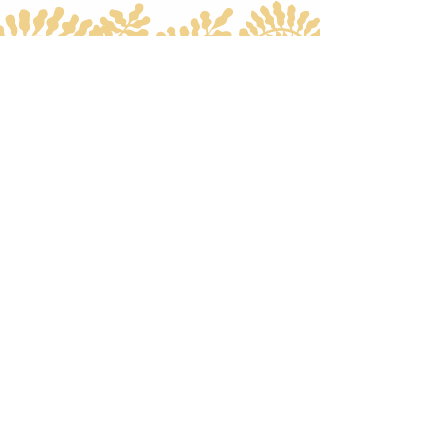
Après deux décennies à explorer différentes
formes de yoga,
je l'éprouve et je le vis en résonance
avec ma façon d'être au monde, ma
sensibilité
et mon amour pour la terre.