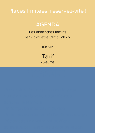
Places limitées, réservez-vite !
AGENDA
Les dimanches matins
le 12 avril et le 31 mai 2026
10h 13h
Tarif
25 euros
PROGRAMME
Une exploration de postures de yoga
guidé.e.s par la voix, les ambiances
sonores, le tambour
Un temps de méditation guidée
Un temps de création via l’écriture sauvage
Déclamation de votre flot poétique
soutenu.e par l’énergie du groupe et son