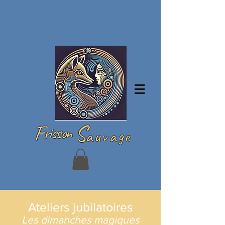
Se connecter
F
S
risson
auvage
Ateliers jubilatoires
Les dimanches magiques