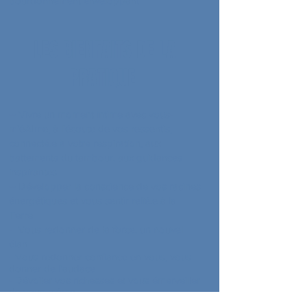
bourdonnement enveloppant
LES BIENFAITS DE LA
PRATIQUE
-- Vivre un moment intime avec vous-
m’êAIme, à l’écoute de vos ressentis,
connecté.e à votre respiration, aux
battements du tambour, aux guidances
inspirantes
-- Développer la conscience de vos racines
énergétiques et vous sentir relié.e à la
Terre
- Vous redonner de la force, un nouvel
élan
- Vous redonner confiance en vous, vous
donner de l’audace
- Dévoiler vos richesses et vous émerveiller
de vous-même
- Vous autoriser à vous exprimer de tout