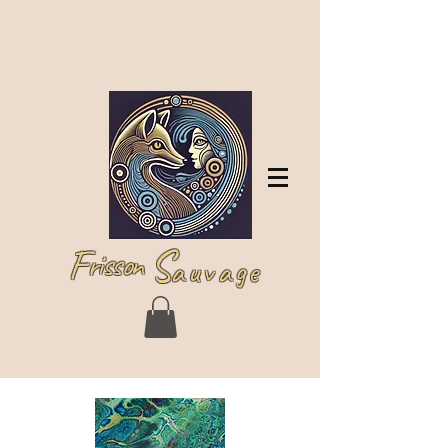
Se connecter
F
S
risson
auvage