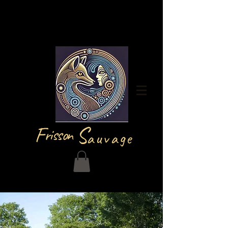
Se connecter
F
S
risson
auvage