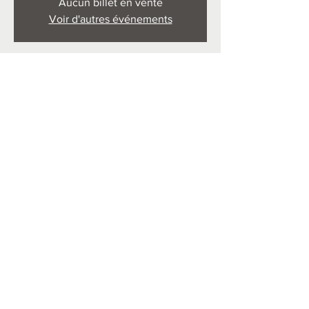
Aucun billet en vente
Voir d'autres événements
Heure et lieu
16 mai 2026, 09:45 – 11:30
Solignat, 63500 Solignat, France
Partager cet événement
Politique de confidentialité
Conditions générales de vente et
propriété intellectuelle