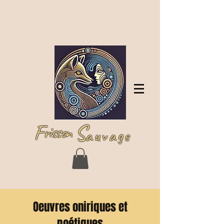
Se connecter
F
S
risson
auvage
Oeuvres oniriques et
poétiques