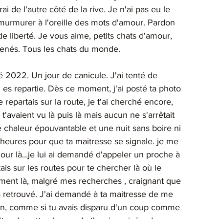
ai de l'autre côté de la rive. Je n'ai pas eu le 
 murmurer à l'oreille des mots d'amour. Pardon 
de liberté. Je vous aime, petits chats d'amour, 
menés. Tous les chats du monde.
é 2022. Un jour de canicule. J'ai tenté de 
 es repartie. Dès ce moment, j'ai posté ta photo 
repartais sur la route, je t'ai cherché encore, 
'avaient vu là puis là mais aucun ne s'arrêtait 
 chaleur épouvantable et une nuit sans boire ni 
4 heures pour que ta maitresse se signale. je me 
e jour là...je lui ai demandé d'appeler un proche à 
artais sur les routes pour te chercher là où le 
oment là, malgré mes recherches , craignant que 
pas retrouvé. J'ai demandé à ta maitresse de me 
 rien, comme si tu avais disparu d'un coup comme 