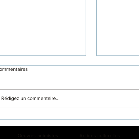
ommentaires
L'âme sauvage
Rédigez un commentaire...
L'émerveillem
anges de la Ter
Remède contre
Oeuvres animistes
Actions culturelles