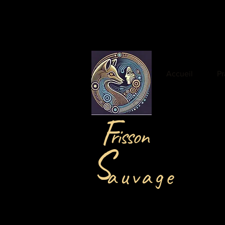
Accueil
Pr
F
risson
S
auvage