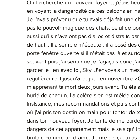
On t'a cherché un nouveau foyer et j'étais he
en voyant la dangerosité de ces balcons en haut
Je l'avais prévenu que tu avais déjà fait une chu
pas le pouvoir magique des chats, celui de bo
aussi qu'ils n'avaient pas d'ailes et distraits
de haut... Il a semblé m'écouter, il a posé des c
porte fenêtre ouverte si il n'était pas là et sur
souvent puis j'ai senti que je l'agaçais donc j'a
garder le lien avec toi, Sky. J'envoyais un me
régulièrement jusqu'à ce jour en novembre 20
m'apprenant ta mort deux jours avant. Tu étais
hurlé de chagrin. La colère s'en est mêlée con
insistance, mes recommandations et puis contre
où j'ai pris ton destin en main pour tenter de
dans ton nouveau foyer. Je tente de me pardon
dangers de cet appartement mais je sais qu'il 
brutale comme un drame. Je me dis ça, tu as ét