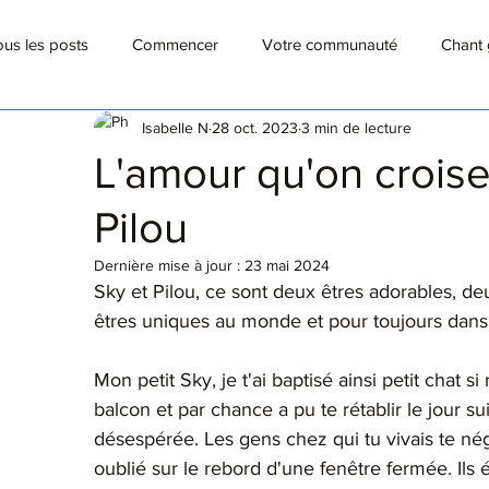
us les posts
Commencer
Votre communauté
Chant 
Isabelle N
28 oct. 2023
3 min de lecture
Célébrer des êtres sublimes
Art médecine
L'amour qu'on croise
Pilou
Dernière mise à jour :
23 mai 2024
Sky et Pilou, ce sont deux êtres adorables, de
êtres uniques au monde et pour toujours dans
Mon petit Sky, je t'ai baptisé ainsi petit chat 
balcon et par chance a pu te rétablir le jour 
désespérée. Les gens chez qui tu vivais te négl
oublié sur le rebord d'une fenêtre fermée. Ils é