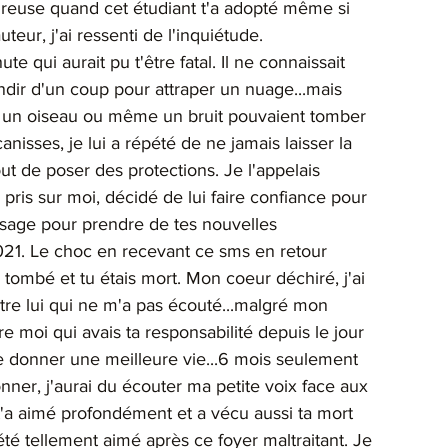
ureuse quand cet étudiant t'a adopté même si 
eur, j'ai ressenti de l'inquiétude.
te qui aurait pu t'être fatal. Il ne connaissait 
ndir d'un coup pour attraper un nuage...mais 
 par un oiseau ou même un bruit pouvaient tomber 
anisses, je lui a répété de ne jamais laisser la 
tout de poser des protections. Je l'appelais 
i pris sur moi, décidé de lui faire confiance pour 
ssage pour prendre de tes nouvelles 
21. Le choc en recevant ce sms en retour 
 tombé et tu étais mort. Mon coeur déchiré, j'ai 
tre lui qui ne m'a pas écouté...malgré mon 
 moi qui avais ta responsabilité depuis le jour 
 te donner une meilleure vie...6 mois seulement 
ner, j'aurai du écouter ma petite voix face aux 
t'a aimé profondément et a vécu aussi ta mort 
é tellement aimé après ce foyer maltraitant. Je 