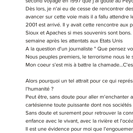
second voyage en 1997 que j'ai gouté au Peyot
Dès lors, je n'ai eu de cesse de rencontrer de
avancer sur cette voie mais il a fallu attendre
2001 est arrivé. Il y avait cette rencontre aux
Sioux et Apaches si mes souvenirs sont bons. 
semaine après les attentats aux Etats Unis
A la question d'un journaliste " Que pensez vou
Nous peuples premiers, le terrorisme nous le
Mon coeur s'est mis à battre la chamade...C'es
Alors pourquoi un tel attrait pour ce qui repré
l'humanité ?
Peut être, sans doute pour aller m'enchanter a
cartésienne toute puissante dont nos sociétés o
Sans doute et surement pour retrouver la con
enfance avec le vivant, avec la rivière et l'océa
Il est une évidence pour moi que l'engouement