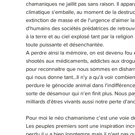
chamaniques ne jaillit pas sans raison. Il ap
climatique s'emballe, au moment de la destru
extinction de masse et de l'urgence d'aimer la 
d'humains des sociétés prédatrices de retrouv
à la terre et au ciel explosé tant par la religion 
toute puissante et désenchantée.
A perdre ainsi la mémoire, on est devenu fou e
shootés aux médicaments, addictes aux drogues 
pour reconnaitre que nous sommes en disharm
qui nous donne tant...Il n'y a qu'à voir combie
perdure le génocide animal dans l'indifférenc
sorte de désamour qui n'en finit plus. Nous payo
milliards d'êtres vivants aussi notre perte d'anc
Pour moi le néo chamanisme c'est une voie d
Les peuples premiers sont une inspiration in
perdu il y a bien longtemps mais il n'est pas 