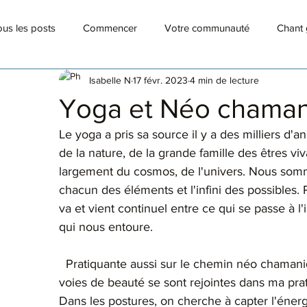
us les posts
Commencer
Votre communauté
Chant 
Isabelle N
17 févr. 2023
4 min de lecture
Célébrer des êtres sublimes
Art médecine
Yoga et Néo chama
Le yoga a pris sa source il y a des milliers d'
de la nature, de la grande famille des êtres vi
largement du cosmos, de l'univers. Nous som
chacun des éléments et l'infini des possibles. 
va et vient continuel entre ce qui se passe à l'
qui nous entoure.
  Pratiquante aussi sur le chemin néo chamanique, c'est tout naturellement que ces deux 
voies de beauté se sont rejointes dans ma prat
Dans les postures, on cherche à capter l'énerg