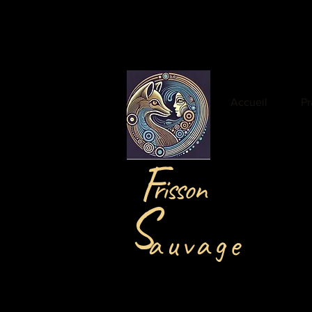
Accueil
Pr
F
risson
S
auvage