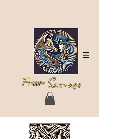
Log In
F
S
risson
auvage