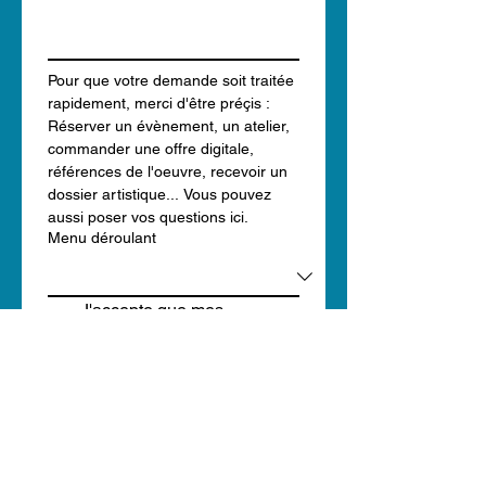
Pour que votre demande soit traitée 
rapidement, merci d'être préçis : 
Réserver un évènement, un atelier, 
commander une offre digitale, 
références de l'oeuvre, recevoir un 
dossier artistique... Vous pouvez 
aussi poser vos questions ici.
Menu déroulant
J'accepte que mes 
informations soient utilisées 
uniquement pour le 
traitement de ma demande
*
Je souhaite recevoir la 
Newsletter de Frisson 
Sauvage  