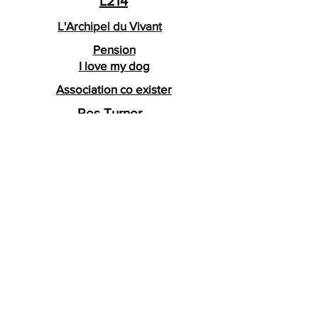
L214
L'Archipel du Vivant
Pension
I love my dog
Association co exister
Res Turner
Treeninglife