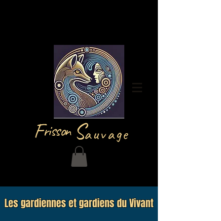
Log In
F
S
risson
auvage
Les gardiennes et gardiens du Vivant