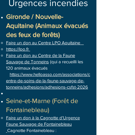
Urgences incendies
Gironde / Nouvelle-
Aquitaine (Animaux évacués
des feux de forêts)
Faire un don au Centre LPO Aquitaine
https://lpo.fr
F
aire un don au Centre de la Faune
Sauvage de Tonneins
(qui a recueilli les
120 animaux évacués
https://www.helloasso.com/associations/c
entre-de-soins-de-la-faune-sauvage-de-
tonneins/adhesions/adhesions-csfst-2026
Seine-et-Marne (Forêt de
Fontainebleau)
Faire un don à la Cagnotte d'Urgence
Faune Sauvage de Fontainebleau
Cagnotte Fontainebleau :