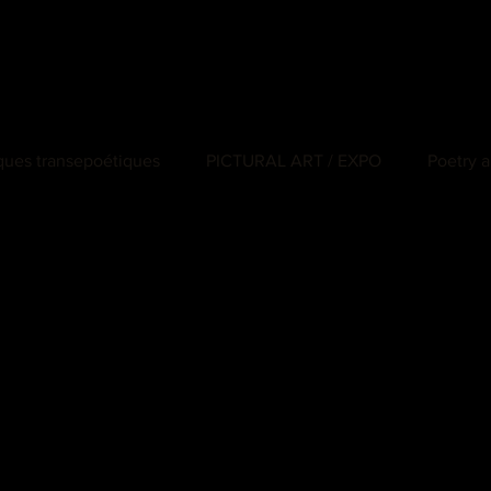
iques transepoétiques
PICTURAL ART / EXPO
Poetry a