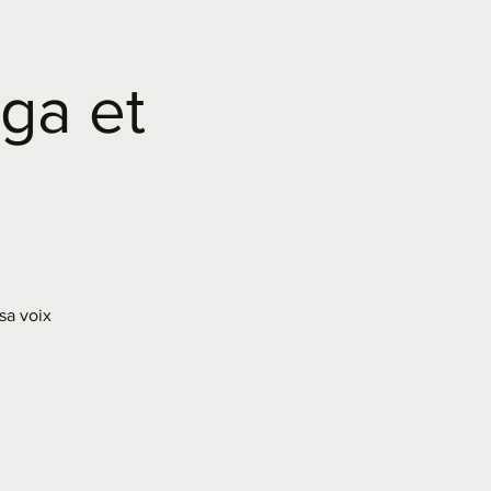
oga et
sa voix