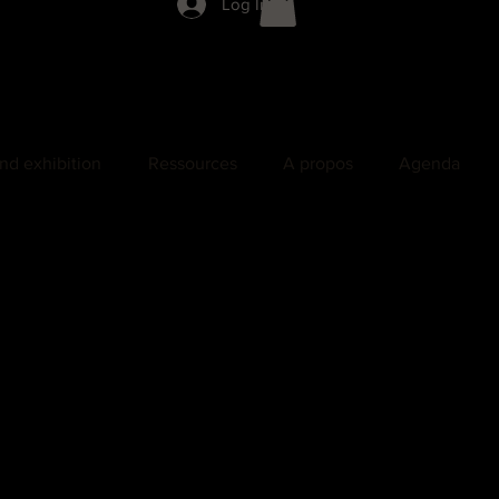
Log In
nd exhibition
Ressources
A propos
Agenda