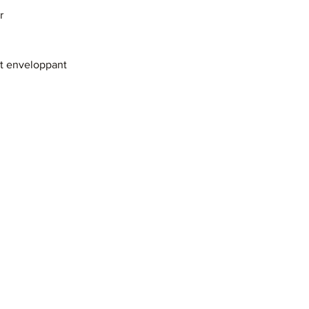
r
nt enveloppant