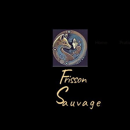
Home
Prat
F
risson
S
auvage