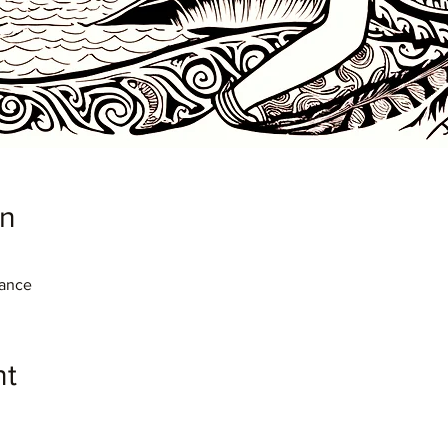
on
rance
nt