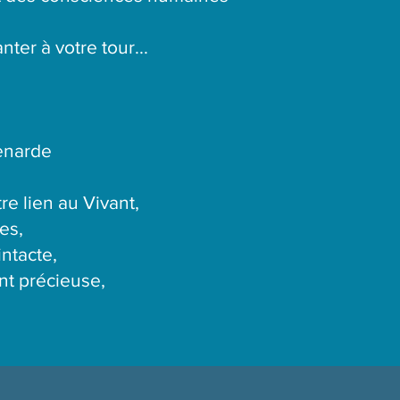
ter à votre tour...
enarde
e lien au Vivant,
es,
intacte,
nt précieuse,