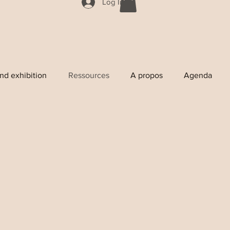
Log In
nd exhibition
Ressources
A propos
Agenda