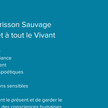
Frisson Sauvage
t à tout le Vivant
e
liance
ent
nspoétiques
ons sensibles
nt le présent et de garder le
nt des consciences humaines