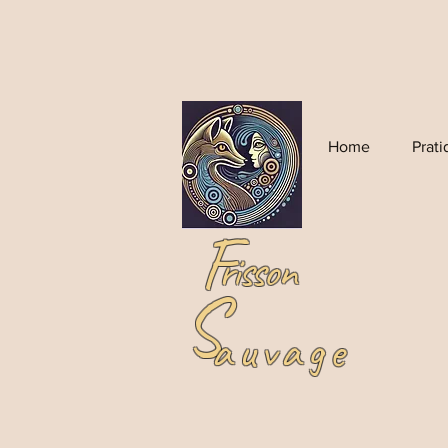
Home
Prat
F
risson
S
auvage