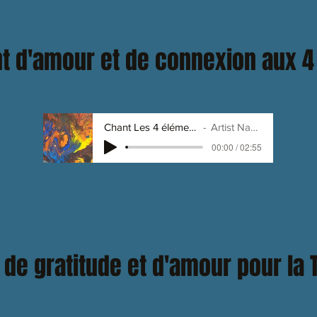
t d'amour et de connexion aux 
Chant Les 4 éléments
Artist Name
00:00 / 02:55
 de gratitude et d'amour pour la 