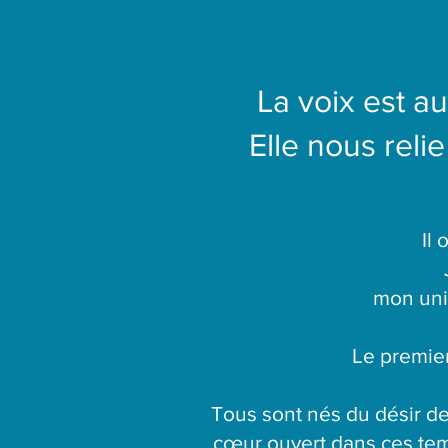
La voix est a
Elle nous relie
Il
mon univ
Le premier
Tous sont nés du désir de
cœur ouvert dans ces tem