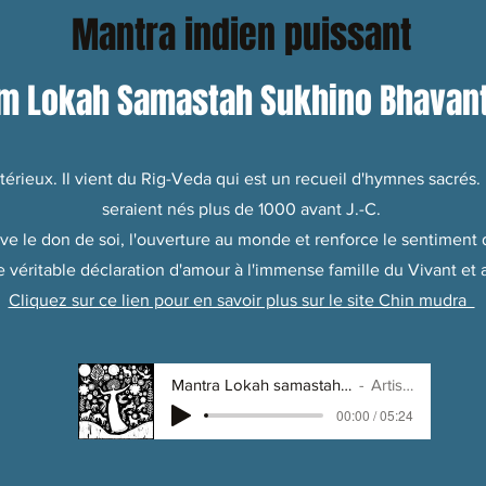
Mantra indien puissant
m Lokah Samastah Sukhino Bhavan
rieux. Il vient du Rig-Veda qui est un recueil d'hymnes sacrés. L
seraient nés plus de 1000 avant J.-C.
active le don de soi, l'ouverture au monde et renforce le sentimen
e véritable déclaration d'amour à l'immense famille du Vivant et a
Cliquez sur ce lien pour en savoir plus sur le site Chin mudra
Mantra Lokah samastah sukhino bhavantu
Artist Name
Commencer
00:00 / 05:24