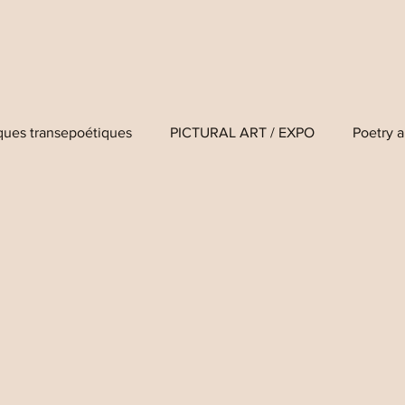
iques transepoétiques
PICTURAL ART / EXPO
Poetry a