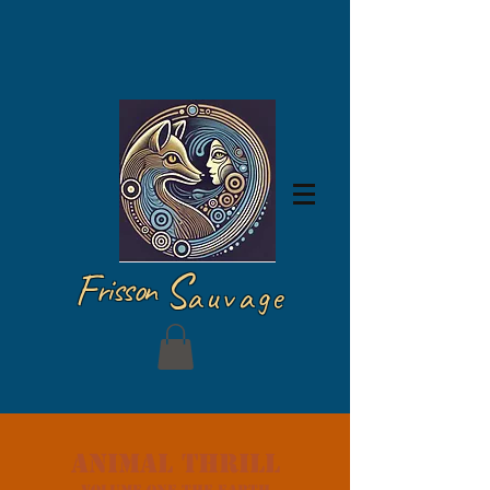
Log In
F
S
risson
auvage
animal thrill