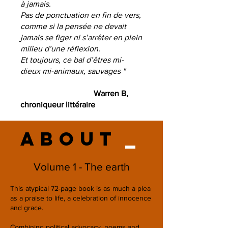
à jamais.
Pas de ponctuation en fin de vers,
comme si la pensée ne devait
jamais se figer ni s’arrêter en plein
milieu d’une réflexion.
Et toujours, ce bal d’êtres mi-
dieux mi-animaux, sauvages "
Warren B,
chroniqueur littéraire
ABOUT
_
Volume 1 - The earth
This atypical 72-page book is as much a plea
as a praise to life, a celebration of innocence
and grace.
Combining political advocacy, poems and