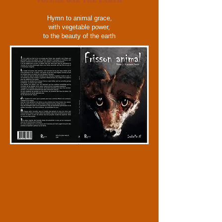
Volume one the earth
Hymn to animal grace,
with vegetable power,
to the beauty of the earth